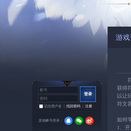
游戏
符文
获得
登录
以让
符文
记住用户名
|
找回密码
|
注册
如何
其他帐号登录：
1、