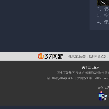
2、
3、
4、
健康游戏公告：
抵制不良游戏，
关于三七互娱
三七互娱旗下·安徽尚趣玩网络科技有限
新广出审[2014]434号
|
文网游备字〔2015〕Ｗ-RP
文化市