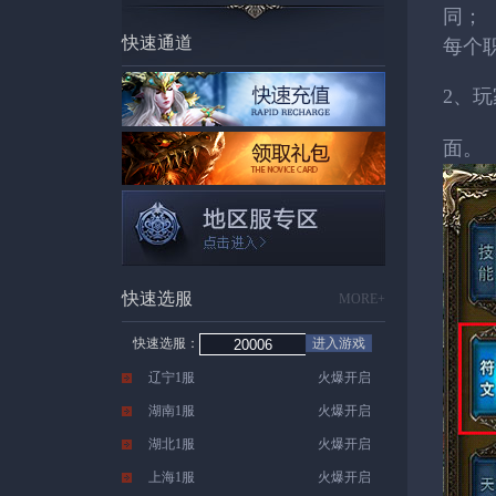
同；
快速通道
每个
2、
面。
快速选服
MORE+
快速选服：
进入游戏
辽宁1服
火爆开启
湖南1服
火爆开启
湖北1服
火爆开启
上海1服
火爆开启