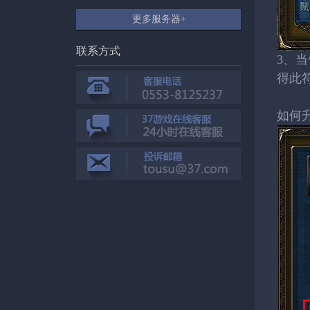
更多服务器+
联系方式
3、
得此
如何