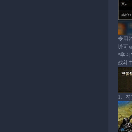
专用
噬可
“学习
战斗
1、