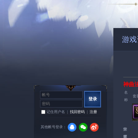
游戏
神曲
名
套
登录
称
记住用户名
|
找回密码
|
注册
其他帐号登录：
荣
耀