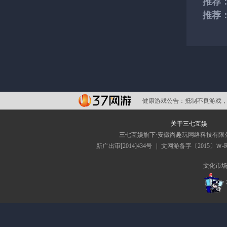
推荐
推荐
健康游戏公告：
抵制不良游戏，
关于三七互娱
三七互娱旗下·安徽尚趣玩网络科技有限
新广出审[2014]434号
|
文网游备字〔2015〕Ｗ-RP
文化市