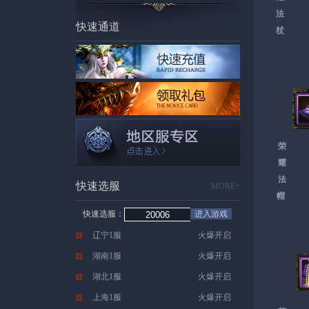
法
快速通道
杖
荣
耀
法
快速选服
MORE+
帽
快速选服：
进入游戏
辽宁1服
火爆开启
湖南1服
火爆开启
湖北1服
火爆开启
上海1服
火爆开启