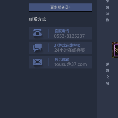
荣
更多服务器+
耀
法
联系方式
袍
荣
耀
之
链