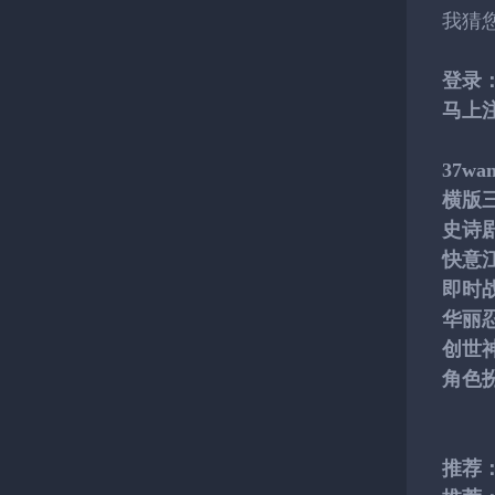
我猜
登录
马上
37w
横版
史诗
快意
即时
华丽
创世
角色
推荐